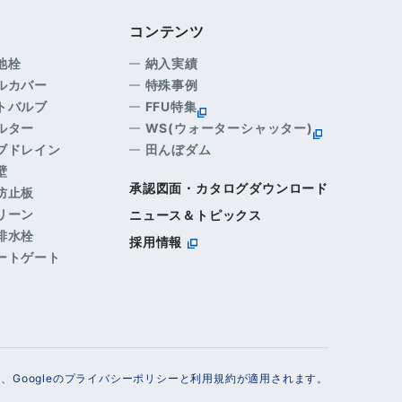
コンテンツ
め池栓
納入実績
ールカバー
特殊事例
ットバルブ
FFU特集
ィルター
WS(ウォーターシャッター)
ラブドレイン
田んぼダム
壁
承認図面・カタログダウンロード
散防止板
クリーン
ニュース＆トピックス
面排水栓
採用情報
マートゲート
り、Googleのプライバシーポリシーと利用規約が適用されます。