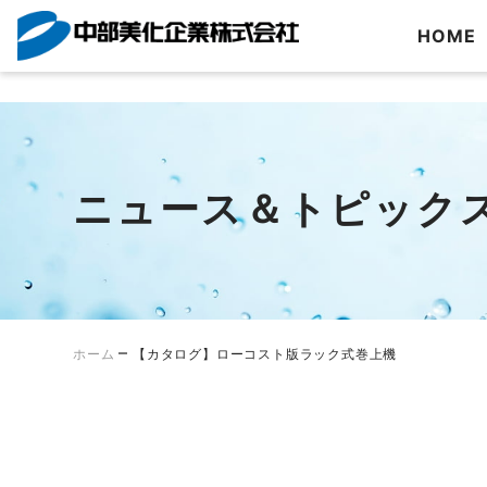
?>
HOME
Skip
to
content
ニュース＆トピック
–
ホーム
【カタログ】ローコスト版ラック式巻上機