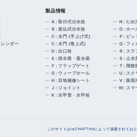
製品情報
介
A
: 取付式分水栓
N
: た
介
B
: 差込式分水栓
O
: ホ
覧
C
: 水門 (手上げ式)
P
: ピ
カレンダー
C
: 水門 (巻上式)
Q
: フ
D
: 出口栓
R
: ス
E
: 排水筒・落水函
S
: 止水
F
: フラップゲート
T
: 飛
G
: ウィープホール
U
: ス
H
: 目地補修シート
V
: 路
J
: ジョイント
W
: ス
K
: 水甲管・水甲栓
このサイトはreCHAPTHAによって保護されてお