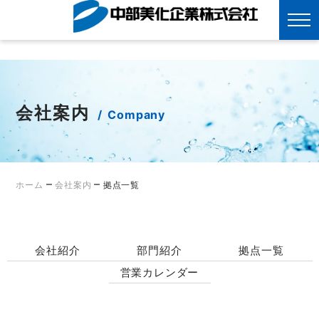
?>
Skip
to
content
会社案内
Company
–
–
ホーム
会社案内
拠点一覧
会社紹介
部門紹介
拠点一覧
営業カレンダー