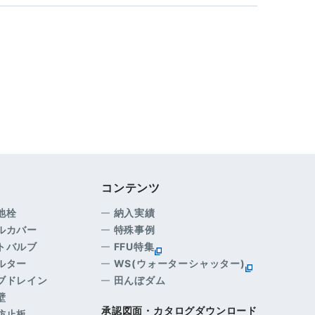
コンテンツ
め池栓
納入実績
ールカバー
特殊事例
ットバルブ
FFU特集
ィルター
WS(ウォーターシャッター)
ラブドレイン
田んぼダム
壁
承認図面・カタログダウンロード
散防止板