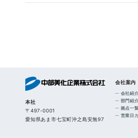
会社案内
会社紹
部門紹
本社
拠点一
〒497-0001
営業日
愛知県あま市七宝町沖之島安無97