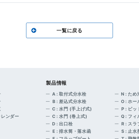
一覧に戻る
製品情報
介
A
: 取付式分水栓
N
: た
介
B
: 差込式分水栓
O
: ホ
覧
C
: 水門 (手上げ式)
P
: ピ
カレンダー
C
: 水門 (巻上式)
Q
: フ
D
: 出口栓
R
: ス
E
: 排水筒・落水函
S
: 止水
F
: フラップゲート
T
: 飛