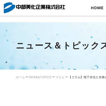
?>
HOME
Skip
to
content
ニュース＆トピック
–
–
–
ホーム
NEWS&TOPICS
コラム
【コラム】地下水位と水路