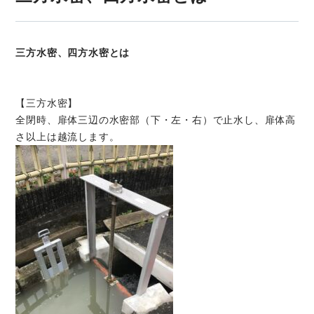
三方水密、四方水密とは
【三方水密】
全閉時、扉体三辺の水密部（下・左・右）で止水し、扉体高
さ以上は越流します。