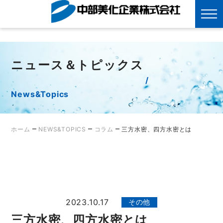
?>
Skip
to
content
ニュース＆トピックス
News&Topics
–
–
–
ホーム
NEWS&TOPICS
コラム
三方水密、四方水密とは
2023.10.17
その他
三方水密、四方水密とは