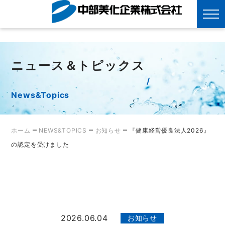
?>
Skip
to
content
ニュース＆トピックス
News&Topics
–
–
–
ホーム
NEWS&TOPICS
お知らせ
『健康経営優良法人2026』
の認定を受けました
2026.06.04
お知らせ