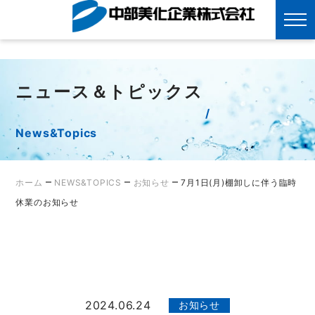
?>
Skip
to
content
ニュース＆トピックス
News&Topics
–
–
–
ホーム
NEWS&TOPICS
お知らせ
7月1日(月)棚卸しに伴う臨時
休業のお知らせ
2024.06.24
お知らせ