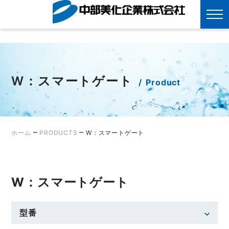
?>
Skip
to
content
W：スマートゲート
Product
–
–
ホーム
PRODUCTS
W：スマートゲート
W：スマートゲート
型番