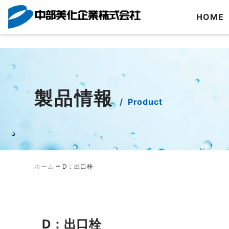
?>
HOME
Skip
to
content
製品情報
Product
–
ホーム
D：出口栓
D：出口栓