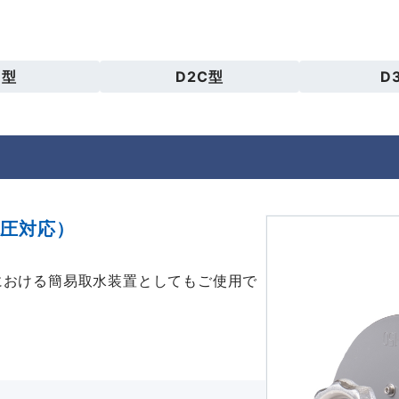
1型
D2C型
D
水圧対応）
における簡易取水装置としてもご使用で