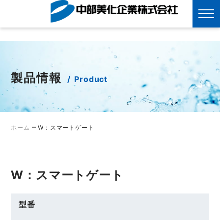
?>
Skip
to
content
製品情報
Product
–
ホーム
W：スマートゲート
W：スマートゲート
型番