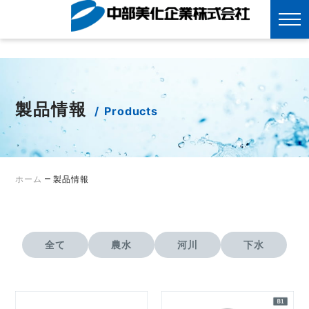
?>
Skip
to
content
製品情報
Products
–
ホーム
製品情報
全て
農水
河川
下水