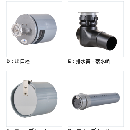
D：出口栓
E：排水筒・落水函