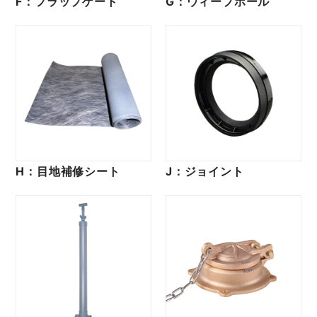
F：フラップゲート
G：ウィープホール
H：目地補修シート
J：ジョイント